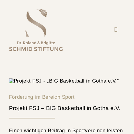
Skip
to
content
Toggle
Navigat
STIFTUNG
GRÜNDER
TEAM
PROJEKTE
Förderung im Bereich Sport
Projekt FSJ – BIG Basketball in Gotha e.V.
SPENDEN
Einen wichtigen Beitrag in Sportvereinen leisten